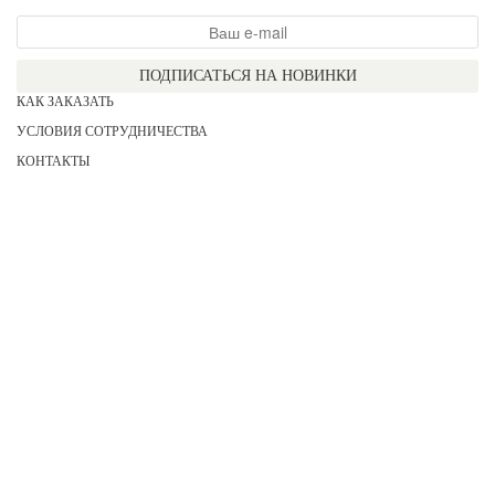
ПОДПИСАТЬСЯ НА НОВИНКИ
КАК ЗАКАЗАТЬ
УСЛОВИЯ СОТРУДНИЧЕСТВА
КОНТАКТЫ
СОГЛАСИЕ НА ОБРАБОТКУ ПЕРСОНАЛЬНЫХ ДАННЫХ
АКЦИИ
НОВИНКИ
ПРАЙС
СЕРТИФИКАТЫ
ИНФОРМАЦИЯ
ДЛЯ НЕЕ
ДЛЯ НЕГО
ДЛЯ ДЕВОЧЕК
ДЛЯ МАЛЬЧИКОВ
2026 COPYRIGHT «KATERINA»