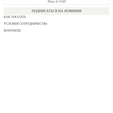
ПОДПИСАТЬСЯ НА НОВИНКИ
КАК ЗАКАЗАТЬ
УСЛОВИЯ СОТРУДНИЧЕСТВА
КОНТАКТЫ
СОГЛАСИЕ НА ОБРАБОТКУ ПЕРСОНАЛЬНЫХ ДАННЫХ
АКЦИИ
НОВИНКИ
ПРАЙС
СЕРТИФИКАТЫ
ИНФОРМАЦИЯ
ДЛЯ НЕЕ
ДЛЯ НЕГО
ДЛЯ ДЕВОЧЕК
ДЛЯ МАЛЬЧИКОВ
2026 COPYRIGHT «KATERINA»
Все права защищены