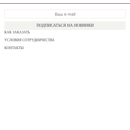
ПОДПИСАТЬСЯ НА НОВИНКИ
КАК ЗАКАЗАТЬ
УСЛОВИЯ СОТРУДНИЧЕСТВА
КОНТАКТЫ
СОГЛАСИЕ НА ОБРАБОТКУ ПЕРСОНАЛЬНЫХ ДАННЫХ
АКЦИИ
НОВИНКИ
ПРАЙС
СЕРТИФИКАТЫ
ИНФОРМАЦИЯ
ДЛЯ НЕЕ
ДЛЯ НЕГО
ДЛЯ ДЕВОЧЕК
ДЛЯ МАЛЬЧИКОВ