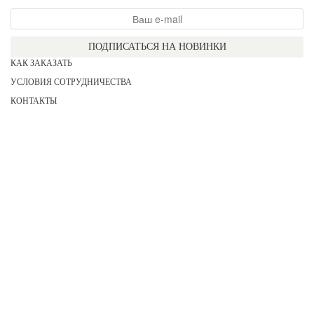
ПОДПИСАТЬСЯ НА НОВИНКИ
КАК ЗАКАЗАТЬ
УСЛОВИЯ СОТРУДНИЧЕСТВА
КОНТАКТЫ
СОГЛАСИЕ НА ОБРАБОТКУ ПЕРСОНАЛЬНЫХ ДАННЫХ
АКЦИИ
НОВИНКИ
ПРАЙС
СЕРТИФИКАТЫ
ИНФОРМАЦИЯ
ДЛЯ НЕЕ
ДЛЯ НЕГО
ДЛЯ ДЕВОЧЕК
ДЛЯ МАЛЬЧИКОВ
2026 COPYRIGHT «KATERINA»